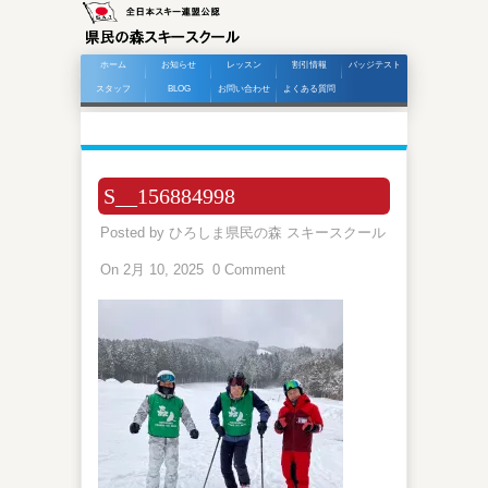
ホーム
お知らせ
レッスン
割引情報
バッジテスト
スタッフ
BLOG
お問い合わせ
よくある質問
S__156884998
Posted by
ひろしま県民の森 スキースクール
On 2月 10, 2025
0 Comment