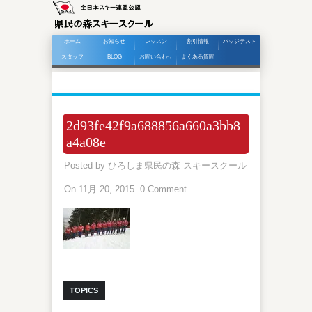
ホーム
お知らせ
レッスン
割引情報
バッジテスト
スタッフ
BLOG
お問い合わせ
よくある質問
2d93fe42f9a688856a660a3bb8
a4a08e
Posted by
ひろしま県民の森 スキースクール
On 11月 20, 2015
0 Comment
TOPICS