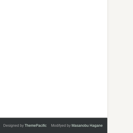
Designed by
ThemePacific
Modifyed by
Masanobu Hagane