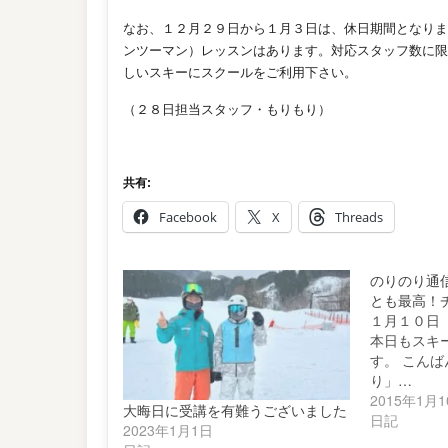
なお、１２月２９日から１月３日は、休日期間となりま
ンツーマ
ン）レッスンはあります。対応スタッフ数に限
しいスキーに
スクールをご利用下さい。
（２８日担当スタッフ・もりもり）
共有:
Facebook
X
Threads
のりのり通
とも最高！
１月１０日
本日もスキ
す。 こん
り」…
2015年1月
大晦日に受講を有難うございました
日記
2023年1月1日