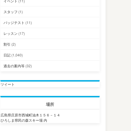
イベント
(11)
スタッフ
(1)
バッジテスト
(11)
レッスン
(17)
割引
(2)
日記
(1,040)
過去の案内等
(32)
ツイート
場所
広島県庄原市西城町油木１５６－１４
ひろしま県民の森スキー場 内