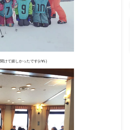
けて嬉しかったです(≧∀≦)