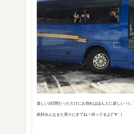
楽しい3日間だっただけにお別れはほんとに寂しいヽ(；
絶対みんなまた滑りにきてね！待ってるよ(*´∀｀)