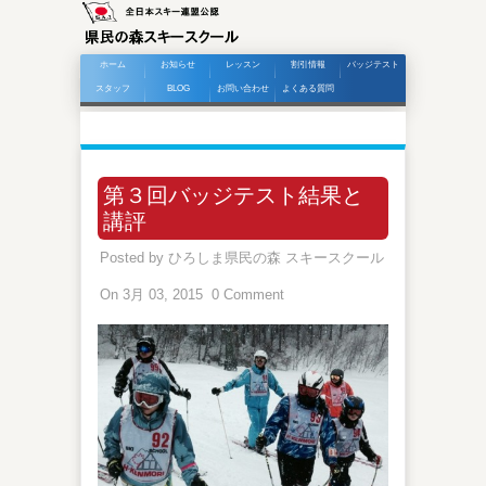
ホーム
お知らせ
レッスン
割引情報
バッジテスト
スタッフ
BLOG
お問い合わせ
よくある質問
第３回バッジテスト結果と
講評
Posted by
ひろしま県民の森 スキースクール
On 3月 03, 2015
0 Comment