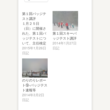
第１回バッジテ
スト講評
１月２５日
（日）に開催さ
第１回スキーバ
れた、第１回バ
ッジテスト講評
ッジテストにつ
2014年1月27日
いて、主任検定
日記
員を務めました
2015年1月26日
穐山副主任より
日記
講評…
のりのりレポー
ト⑨-バッジテス
ト速報等
2014年3月2日
日記