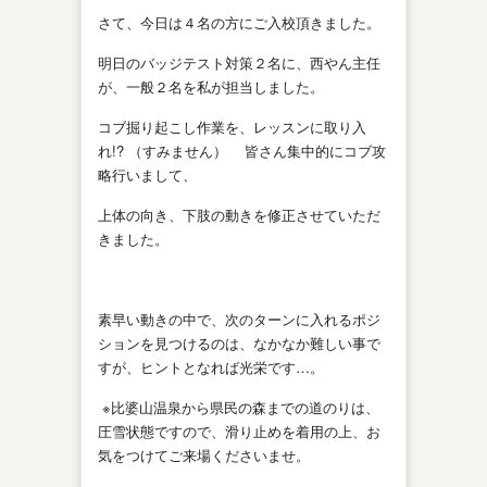
さて、今日は４名の方にご入校頂きました。
明日のバッジテスト対策２名に、西やん主任
が、一般２名を私が担当しました。
コブ掘り起こし作業を、レッスンに取り入
れ!? （すみません） 皆さん集中的にコブ攻
略行いまして、
上体の向き、下肢の動きを修正させていただ
きました。
素早い動きの中で、次のターンに入れるポジ
ションを見つけるのは、なかなか難しい事で
すが、ヒントとなれば光栄です…。
※比婆山温泉から県民の森までの道のりは、
圧雪状態ですので、滑り止めを着用の上、お
気をつけてご来場くださいませ。