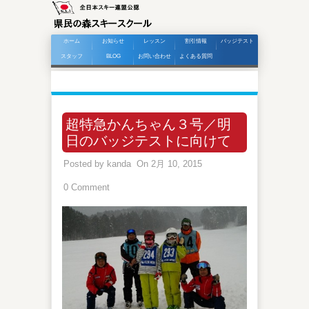
ホーム
お知らせ
レッスン
割引情報
バッジテスト
スタッフ
BLOG
お問い合わせ
よくある質問
超特急かんちゃん３号／明
日のバッジテストに向けて
Posted by
kanda
On 2月 10, 2015
0 Comment