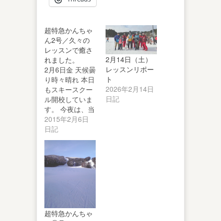
超特急かんちゃ
ん2号／久々の
レッスンで癒さ
2月14日（土）
れました。
レッスンリポー
2月6日金 天候曇
ト
り時々晴れ 本日
2026年2月14日
もスキースクー
日記
ル開校していま
す。 今夜は、当
番のかんちゃん
2015年2月6日
先生から…
日記
超特急かんちゃ