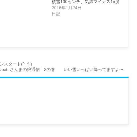
積雪130センチ、気温マイナス1×度
2016年1月24日
日記
タート(^_^;)
Next:
さんまの娘通信 2の巻 いい雪いっぱい降ってますよ〜