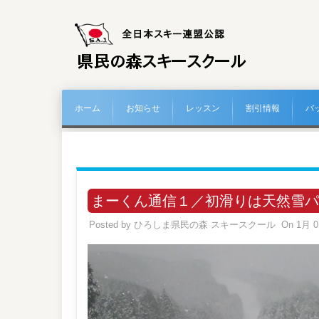
ホーム
お知らせ
レッスン
割引情報
バ
まーくん通信１／初滑りは天然雪パ
Posted by
ひろしま県民の森 スキースクール
On 1月 0