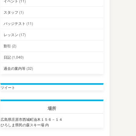
イベント
(11)
スタッフ
(1)
バッジテスト
(11)
レッスン
(17)
割引
(2)
日記
(1,040)
過去の案内等
(32)
ツイート
場所
広島県庄原市西城町油木１５６－１４
ひろしま県民の森スキー場 内