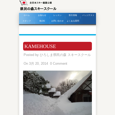
ホーム
お知らせ
レッスン
割引情報
バッジテスト
スタッフ
BLOG
お問い合わせ
よくある質問
KAMEHOUSE
Posted by
ひろしま県民の森 スキースクール
On 3月 20, 2014
0 Comment