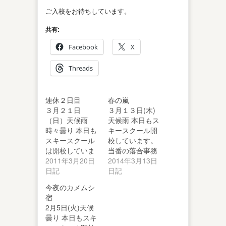
ご入校をお待ちしています。
共有:
Facebook
X
Threads
連休２日目
春の嵐
３月２１日
３月１３日(木)
（日）天候雨
天候雨 本日もス
時々曇り 本日も
キースクール開
スキースクール
校しています。
は開校していま
当番の落合事務
す。 本日の当番
2011年3月20日
長からの便りを
2014年3月13日
からの写真とレ
日記
お届けしま…
日記
ポー…
今夜のカメムシ
宿
2月5日(火)天候
曇り 本日もスキ