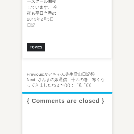
ースクール開校
しています。 今
夜も平日当番の
加藤校長からの
2013年2月5日
便りをお…
日記
TOPICS
Previous:
かとちゃん先生雪山日記⑭
Next:
さんまの娘通信 十四の巻 寒くな
ってきましたねぇ〜((((；゜Д゜))))
{ Comments are closed }