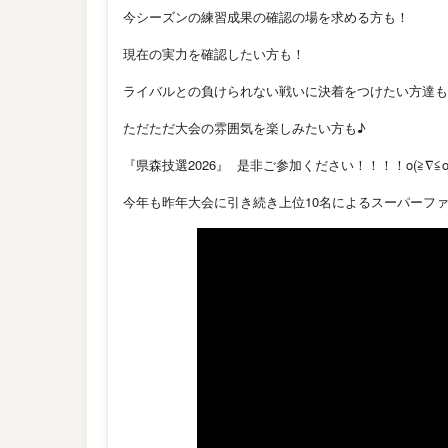
今シーズンの練習成果の確認の場を求める方も！
現在の実力を確認したい方も！
ライバルとの負けられない戦いに決着をつけたい方達も
ただただ大会の雰囲気を楽しみたい方も♪
『県森技選2026』 是非ご参加ください！！！！o(≧∇≦o)(
今年も昨年大会に引き続き上位10名によるスーパーフ