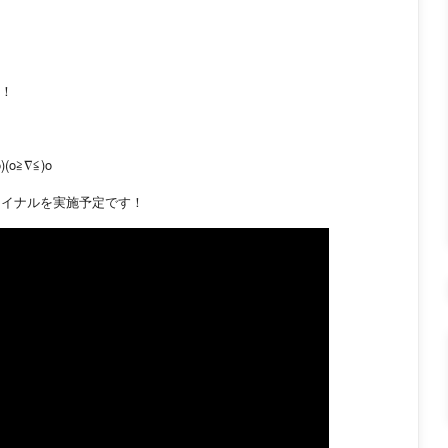
！
o≧∇≦)o
ァイナルを実施予定です！