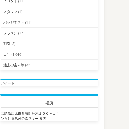
イベント
(11)
スタッフ
(1)
バッジテスト
(11)
レッスン
(17)
割引
(2)
日記
(1,040)
過去の案内等
(32)
ツイート
場所
広島県庄原市西城町油木１５６－１４
ひろしま県民の森スキー場 内