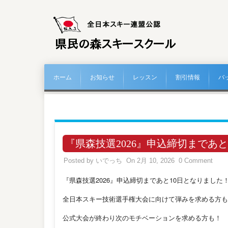
ホーム
お知らせ
レッスン
割引情報
バ
『県森技選2026』申込締切まであと
Posted by
いでっち
On 2月 10, 2026
0 Comment
『県森技選2026』申込締切まであと10日となりました
全日本スキー技術選手権大会に向けて弾みを求める方も
公式大会が終わり次のモチベーションを求める方も！