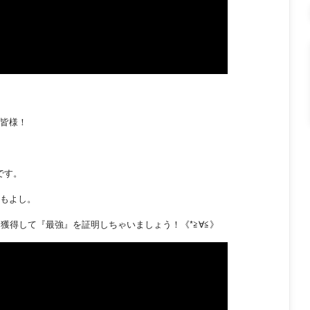
皆様！
です。
もよし。
を獲得して『最強』を証明しちゃいましょう！《*≧∀≦》