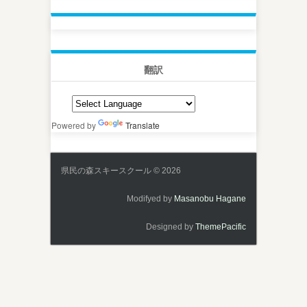
翻訳
Powered by
Translate
県民の森スキースクール © 2026
Modifyed by
Masanobu Hagane
Designed by
ThemePacific