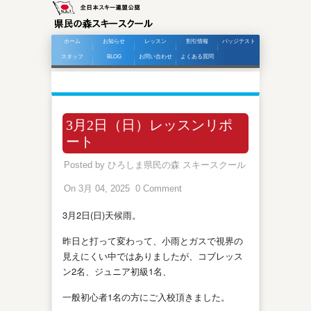
ホーム
お知らせ
レッスン
割引情報
バッジテスト
スタッフ
BLOG
お問い合わせ
よくある質問
3月2日（日）レッスンリポ
ート
Posted by
ひろしま県民の森 スキースクール
On 3月 04, 2025
0 Comment
3月2日(日)天候雨。
昨日と打って変わって、小雨とガスで視界の
見えにくい中ではありましたが、コブレッス
ン2名、ジュニア初級1名、
一般初心者1名の方にご入校頂きました。