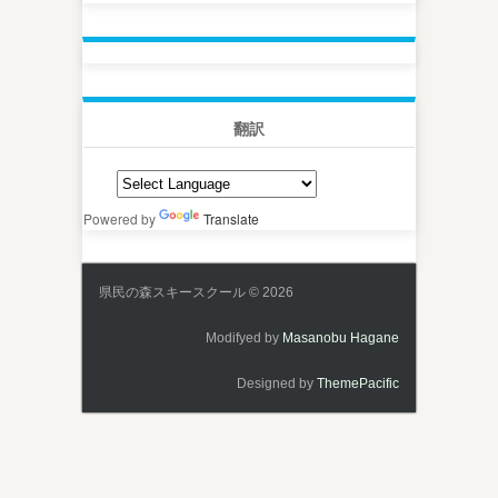
翻訳
Powered by
Translate
県民の森スキースクール © 2026
Modifyed by
Masanobu Hagane
Designed by
ThemePacific