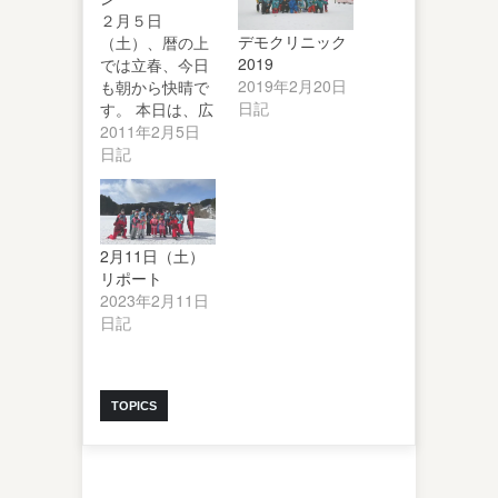
２月５日
デモクリニック
（土）、暦の上
2019
では立春、今日
2019年2月20日
も朝から快晴で
日記
す。 本日は、広
島県観光連盟の
2011年2月5日
イベントで子供
日記
無料レ…
2月11日（土）
リポート
2023年2月11日
日記
TOPICS