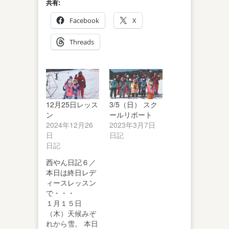
共有:
Facebook
X
Threads
12月25日レッス
3/5（日） スク
ン
ールリポート
2024年12月26
2023年3月7日
日
日記
日記
西やん日記６／
本日は終日レデ
ィースレッスン
で・・・
１月１５日
（木）天候みぞ
れから雪。 本日