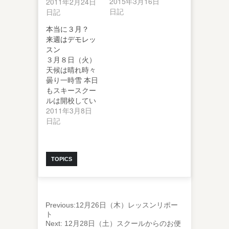
2015年3月16日
を楽しんだ友人
2011年2月24日
日記
からのレポート
日記
をお届け…
本当に３月？
来週はデモレッ
スン
３月８日（火）
天候は晴れ時々
曇り一時雪 本日
もスキースクー
ルは開校してい
ます。 当番から
2011年3月8日
の写真とレポ…
日記
TOPICS
Previous:
12月26日（木）レッスンリポー
ト
Next:
12月28日（土）スクールからのお便