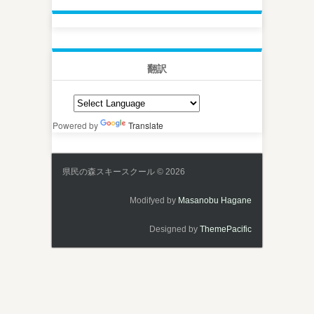
翻訳
Powered by
Translate
県民の森スキースクール © 2026
Modifyed by
Masanobu Hagane
Designed by
ThemePacific