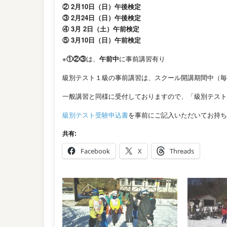
② 2月10日（日）午後検定
③ 2月24日（日）午後検定
④ 3月 2日（土）午前検定
⑤ 3月10日（日）午前検定
※
①②③
は、
午前中
に事前講習有り
級別テスト１級の事前講習は、スクール開講期間中（毎
一般講習と同様に受付しておりますので、「級別テスト
級別テスト受験申込書
を事前にご記入いただいてお持ち
共有:
Facebook
X
Threads