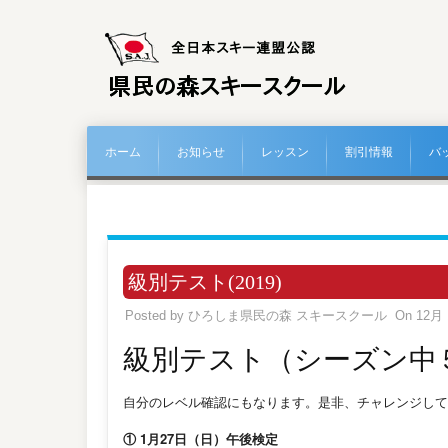
ホーム
お知らせ
レッスン
割引情報
バ
級別テスト(2019)
Posted by
ひろしま県民の森 スキースクール
On 12月 
級別テスト（シーズン中
自分のレベル確認にもなります。是非、チャレンジして
① 1月27日（日）午後検定