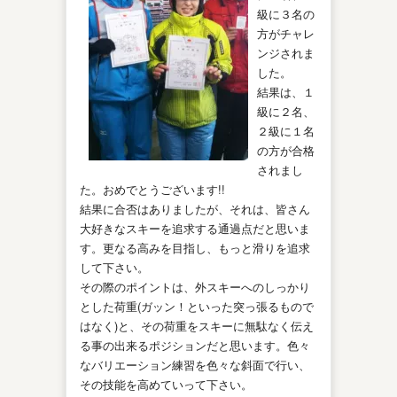
級に３名の
方がチャレ
ンジされま
した。
結果は、１
級に２名、
２級に１名
の方が合格
されまし
た。おめでとうございます!!
結果に合否はありましたが、それは、皆さん
大好きなスキーを追求する通過点だと思いま
す。更なる高みを目指し、もっと滑りを追求
して下さい。
その際のポイントは、外スキーへのしっかり
とした荷重(ガッン！といった突っ張るもので
はなく)と、その荷重をスキーに無駄なく伝え
る事の出来るポジションだと思います。色々
なバリエーション練習を色々な斜面で行い、
その技能を高めていって下さい。