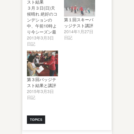
スト結果
３月３日(日)天
候晴れ 絶好のコ
第１回スキーバ
ンデションの
ッジテスト講評
中、午前10時よ
2014年1月27日
り今シーズン最
日記
後のバッジテス
2013年3月3日
トが行われま…
日記
第３回バッジテ
スト結果と講評
2015年3月3日
日記
TOPICS