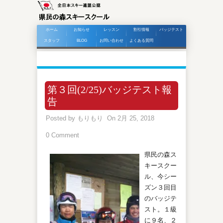
ホーム
お知らせ
レッスン
割引情報
バッジテスト
スタッフ
BLOG
お問い合わせ
よくある質問
第３回(2/25)バッジテスト報
告
Posted by
もりもり
On 2月 25, 2018
0 Comment
県民の森ス
キースクー
ル、今シー
ズン３回目
のバッジテ
スト。１級
に９名、２