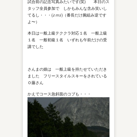
試合前の記念写真みたいです(笑) 本日のス
タッフ全員参加で しかもみんな含み笑いし
てるし・・・(
≧ｍ≦
)（番長だけ腕組み逆です
よ〜）
本日は一般上級テククラ対応１名 一般上級
１名 一般初級１名 いずれも午前だけの受
講でした
さんまの娘は 一般上級を持たせていただき
ました フリースタイルスキーをされている
Ｏ藤さん
かえでコース急斜面のコブも・・・