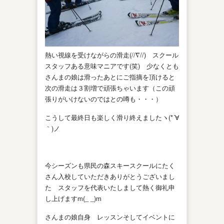
熱い視線を受けながらの滑走(//∇//) スクール
スタッフある意味マニアです(笑) 少なくとも
さんまの娘は滑ったあとにご指摘を頂けると
次の滑走は３割増で頑張ちゃいます（この頑
張りがいけないのではとの噂も・・・）
こうして最終日も楽しく滑り終えましたヽ(*´∀
｀)ノ
今シーズンも県民の森スキースクールにたく
さん入校していただきありがとうございまし
た スタッフを代表いたしまして熱く御礼申
し上げますm(_ _)m
さんまの娘自身 レッスンそしてイベントに