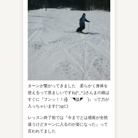
ターンが繋がってきました 柔らかく身体を
使えるって羨ましいですね(^_^;)さんまの娘は
すぐに『フンッ！！(╬゜◥益◤゜)』って力が
入っちゃいます(つд⊂)
レッスン終了前では『今までとは感覚が全然
違うけどターンに入るのが楽になった』って
言われてました