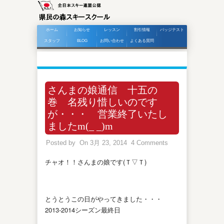
ホーム
お知らせ
レッスン
割引情報
バッジテスト
スタッフ
BLOG
お問い合わせ
よくある質問
さんまの娘通信 十五の
巻 名残り惜しいのです
が・・・ 営業終了いたし
ましたm(_ _)m
Posted by
On 3月 23, 2014
4 Comments
チャオ！！さんまの娘です(Ｔ▽Ｔ)
とうとうこの日がやってきました・・・
2013-2014シーズン最終日