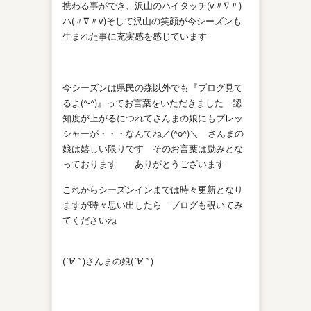
携わる事ができ、沢山のハイタッチ(v〃∇〃)
ハ(〃∇〃v)そして沢山の笑顔が今シーズンも
生まれた事に充実感を感じています
今シーズンは県民の森以外でも『ブログ見て
るよ(^-^)』ってお言葉をいただきました 認
知度が上がるにつれてさんまの娘にもプレッ
シャーが・・・なんてね／(^o^)＼ さんまの
娘は嬉しい限りです そのお言葉は励みとな
っております ありがとうございます
これからシーズンインまでは時々更新となり
ますが時々思い出したら ブログも覗いてみ
てくださいね
(
´∀｀
)さんまの娘(
´∀｀
)