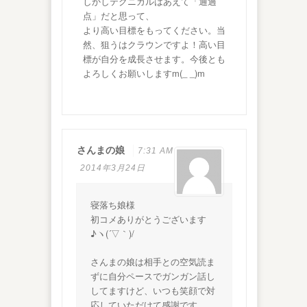
しかしテクニカルはあえて「通過
点」だと思って、
より高い目標をもってください。当
然、狙うはクラウンですよ！高い目
標が自分を成長させます。今後とも
よろしくお願いしますm(_ _)m
さんまの娘
7:31 AM
2014年3月24日
寝落ち娘様
初コメありがとうございます
♪ヽ(´▽｀)/
さんまの娘は相手との空気読ま
ずに自分ペースでガンガン話し
してますけど、いつも笑顔で対
応していただけて感謝です