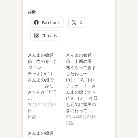
共有:
Facebook
X
Threads
さんまの娘通
さんまの娘通
信 壱の巻ヽ(*
信 十四の巻
´∀｀)ノ
寒くなってきま
チャオ(´∀｀)
したねぇ〜
さんまの娘で
((((；゜Д゜))))
す みな
チャオ！！ さ
さ〜んv(゜∇^*)
んまの娘ですヽ
…
(*´∀｀)ノ 今日
2013年12月24
も元気に県民の
日
森に行って…
日記
2014年3月21日
日記
さんまの娘通