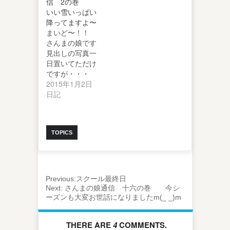
信 2の巻
いい雪いっぱい
降ってますよ〜
まいど〜！！
さんまの娘です
見出しの写真一
日置いてただけ
ですが・・・
Σ(゜д゜lll)…
2015年1月2日
日記
TOPICS
Previous:
スクール最終日
Next:
さんまの娘通信 十六の巻 今シ
ーズンも大変お世話になりましたm(_ _)m
THERE ARE
4
COMMENTS.