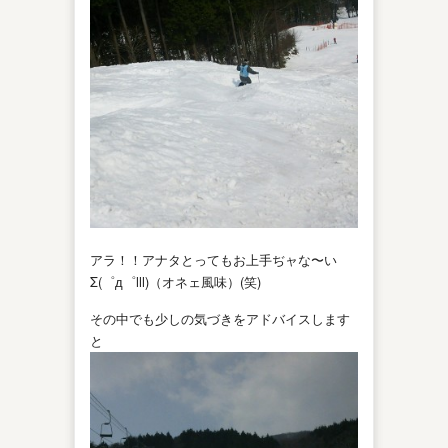
アラ！！アナタとってもお上手ぢャな〜い
Σ(゜д゜lll)（オネェ風味）(笑)
その中でも少しの気づきをアドバイスします
と