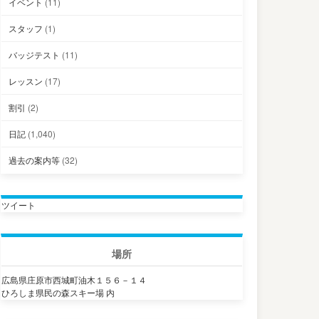
イベント
(11)
スタッフ
(1)
バッジテスト
(11)
レッスン
(17)
割引
(2)
日記
(1,040)
過去の案内等
(32)
ツイート
場所
広島県庄原市西城町油木１５６－１４
ひろしま県民の森スキー場 内