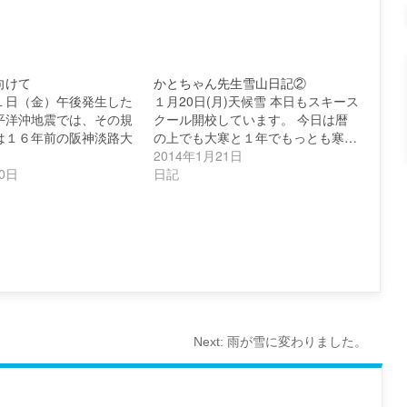
向けて
かとちゃん先生雪山日記②
１日（金）午後発生した
１月20日(月)天候雪 本日もスキース
平洋沖地震では、その規
クール開校しています。 今日は暦
は１６年前の阪神淡路大
の上でも大寒と１年でもっとも寒…
2014年1月21日
20日
日記
Next:
雨が雪に変わりました。