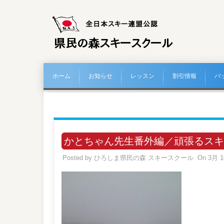
ホーム
お知らせ
レッスン
割引情報
バ
かとちゃん先生番外編／頑張るスキ
Posted by
ひろしま県民の森 スキースクール
On 3月 1