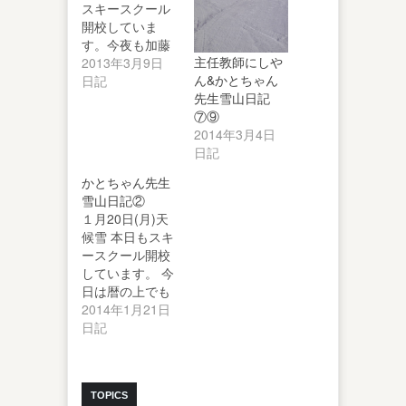
スキースクール
開校していま
す。今夜も加藤
主任教師にしや
校長からの便り
2013年3月9日
ん&かとちゃん
をお届けしま
日記
先生雪山日記
す。…
⑦⑨
2014年3月4日
日記
かとちゃん先生
雪山日記②
１月20日(月)天
候雪 本日もスキ
ースクール開校
しています。 今
日は暦の上でも
大寒と１年でも
2014年1月21日
っとも寒…
日記
TOPICS