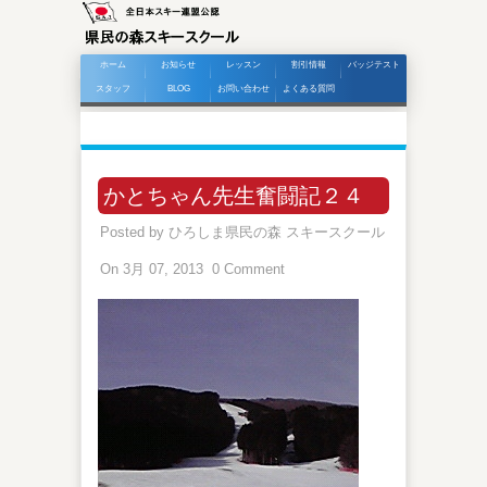
ホーム
お知らせ
レッスン
割引情報
バッジテスト
スタッフ
BLOG
お問い合わせ
よくある質問
かとちゃん先生奮闘記２４
Posted by
ひろしま県民の森 スキースクール
On 3月 07, 2013
0 Comment