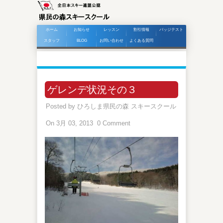
ホーム
お知らせ
レッスン
割引情報
バッジテスト
スタッフ
BLOG
お問い合わせ
よくある質問
ゲレンデ状況その３
Posted by
ひろしま県民の森 スキースクール
On 3月 03, 2013
0 Comment