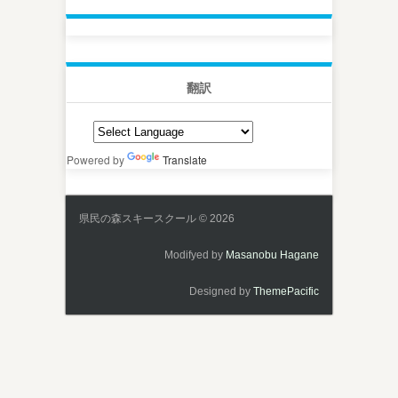
翻訳
Powered by
Translate
県民の森スキースクール © 2026
Modifyed by
Masanobu Hagane
Designed by
ThemePacific