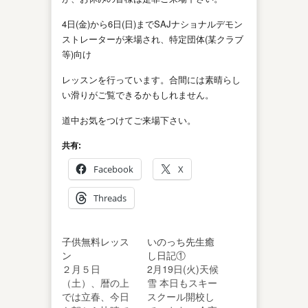
4日(金)から6日(日)までSAJナショナルデモン
ストレーターが来場され、特定団体(某クラブ
等)向け
レッスンを行っています。合間には素晴らし
い滑りがご覧できるかもしれません。
道中お気をつけてご来場下さい。
共有:
Facebook
X
Threads
子供無料レッス
いのっち先生癒
ン
し日記①
２月５日
2月19日(火)天候
（土）、暦の上
雪 本日もスキー
では立春、今日
スクール開校し