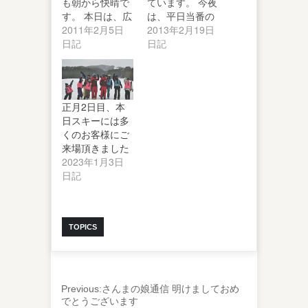
も朝から快晴で
ています。 今夜
す。 本日は、広
は、平日当番の
島県観光連盟の
2011年2月5日
癒し系スタッフ
2013年2月19日
イベントで子供
日記
の「い…
日記
無料レ…
正月2日目、本
日スキーには多
くのお客様にご
来場頂きました
2023年1月3日
日記
TOPICS
Previous:
さんまの娘通信 明けましておめ
でとうございます