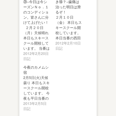
⑳−今日は今シ
き⑭？−歯痛は
ーズンＮｏ．１
治った明日は滑
のコンディショ
るぞ！
ン。皆さんに分
２月１０日
けて上げたい！
（金） 本日もス
２月２０日
キースクール開
（月）天候晴れ
校しています。
本日もスキース
本日当番の西田
クール開校して
副主任のレポー
2012年2月10日
います。 当番は
トは残念ながら
日記
加藤校長と西田
2012年2月20日
あ…
副…
日記
今夜のカメムシ
宿
2月5日(火)天候
曇り 本日もスキ
ースクール開校
しています。 今
夜も平日当番の
加藤校長からの
2013年2月5日
便りをお…
日記