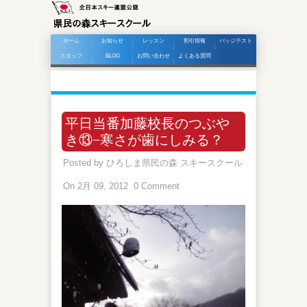
ホーム
お知らせ
レッスン
割引情報
バッジテスト
スタッフ
BLOG
お問い合わせ
よくある質問
平日当番加藤校長のつぶや
き⑬−寒さが歯にしみる？
Posted by
ひろしま県民の森 スキースクール
On 2月 09, 2012
0 Comment