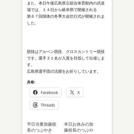
また、本日午後広島県立総合体育館内の武道
場では、１４日から岐阜県で開催される
第６７回国体の冬季大会壮行式が開催されま
した。
競技はアルペン競技、クロスカントリー競技
です。選手３１名が入賞を目指して出場しま
す。
広島県選手団の活躍をお祈りしています。
共有:
Facebook
X
Threads
平日当番加藤校
本日お休みの加
長のつぶやき
藤校長のつぶや