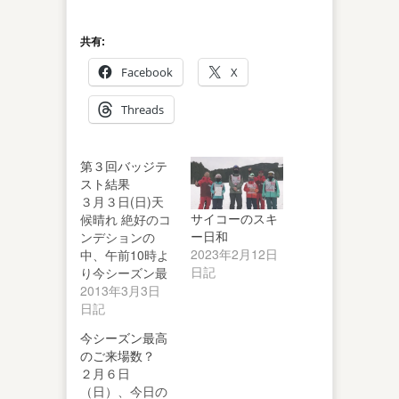
共有:
Facebook
X
Threads
第３回バッジテ
スト結果
３月３日(日)天
サイコーのスキ
候晴れ 絶好のコ
ー日和
ンデションの
2023年2月12日
中、午前10時よ
日記
り今シーズン最
後のバッジテス
2013年3月3日
トが行われま…
日記
今シーズン最高
のご来場数？
２月６日
（日）、今日の