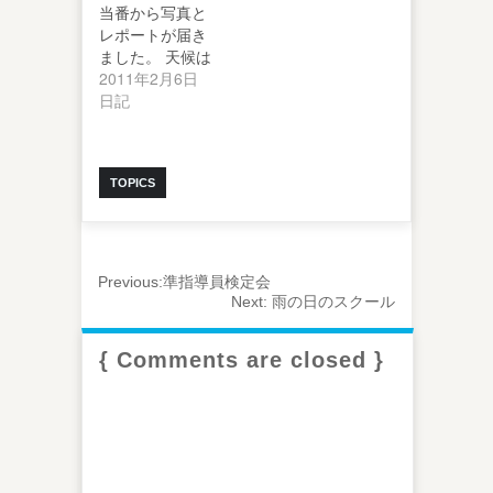
当番から写真と
レポートが届き
ました。 天候は
昨日に引続き快
2011年2月6日
晴。スキーはや
日記
はり天…
TOPICS
Previous:
準指導員検定会
Next:
雨の日のスクール
{ Comments are closed }