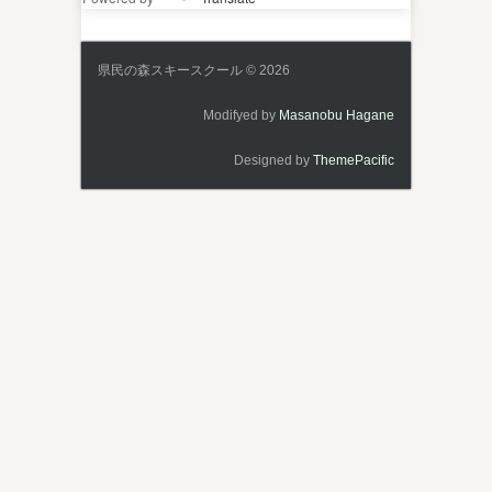
県民の森スキースクール © 2026
Modifyed by
Masanobu Hagane
Designed by
ThemePacific