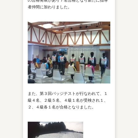
者仲間に加わりました。
また、第３回バッジテストが行なわれて、１
級４名、２級５名、４級１名が受検され１、
２、４級各１名が合格となりました。