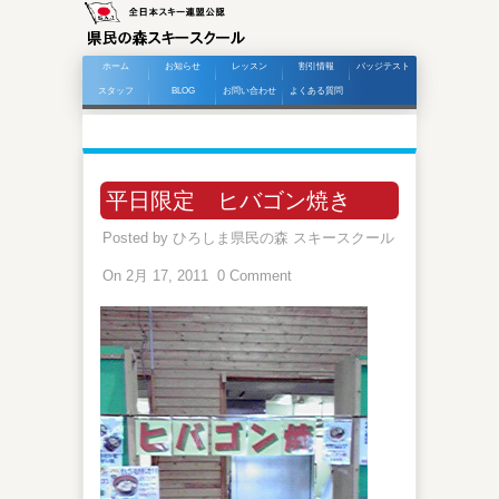
ホーム
お知らせ
レッスン
割引情報
バッジテスト
スタッフ
BLOG
お問い合わせ
よくある質問
平日限定 ヒバゴン焼き
Posted by
ひろしま県民の森 スキースクール
On 2月 17, 2011
0 Comment