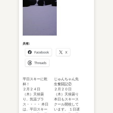
共有:
Facebook
X
Threads
平日スキーに乾
じゅんちゃん先
杯！
生奮闘記②
２月２４日
２月２０日
（木）天候曇
（木）天候曇り
り、気温プラ
本日もスキース
ス・・・・ 本日
クール開校して
は、平日スキー
います。 １日遅