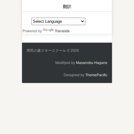
翻訳
Powered by
Translate
県民の森スキースクール © 2026
Modifyed by
Masanobu Hagane
Designed by
ThemePacific