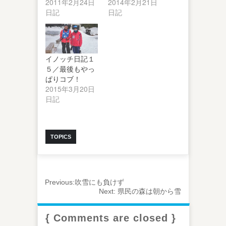
を楽しんだ友人
2011年2月24日
れで平日当番の
2014年2月21日
からのレポート
日記
じゅんちゃん先
日記
をお届け…
生…
イノッチ日記１
５／最後もやっ
ぱりコブ！
2015年3月20日
日記
TOPICS
Previous:
吹雪にも負けず
Next:
県民の森は朝から雪
{ Comments are closed }